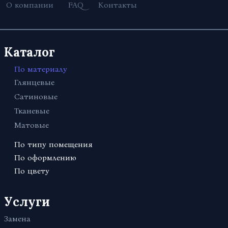
О компании
FAQ
Контакты
Каталог
По материалу
Глянцевые
Сатиновые
Тканевые
Матовые
По типу помещения
Для офиса
По оформлению
Кривые линии
По цвету
В санузел (туалет)
Красные
С рисунком
Для бассейна
Черные
Услуги
Фактурные с тиснением и узором
В комнату
Белые
Звездное небо
В ванную
Замена
Синие
Многоуровневые