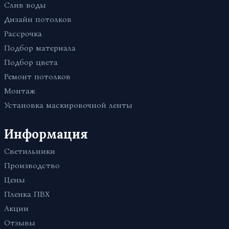
В детскую
Слив воды
Зеленые
Светопрозрачные
В гостиную
Дизайн потолков
Бежевые
С подсветкой
В коридор
Рассрочка
Розовые
3D
В спальню
Подбор материала
Голубые
Двухуровневые
На кухню
Подбор цвета
Бесшовные
Для коттеджа
Ремонт потолков
С фотопечатью
В зал
Монтаж
Парящие
На балкон / на лоджию
Установка маскировочной ленты
С трековыми светильниками
В прихожую
Со световыми линиями
Для дачи
Информация
Одноуровневые
Светильники
Зеркальные
Производство
Цены
Пленка ПВХ
Акции
Отзывы