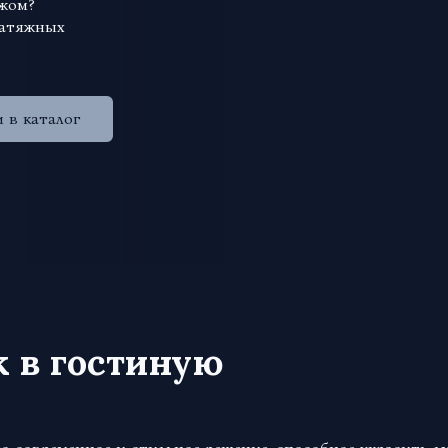
ажом?
натяжных
 в каталог
 в гостиную