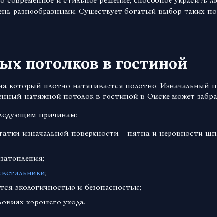
о современное и стильное решение, способное украсить л
нь разнообразными. Существует богатый выбор таких пот
ых потолков в гостиной
 на который плотно натягивается полотно. Изначальный п
енный натяжной потолок в гостиной в Омске может забра
следующим причинам:
татки изначальной поверхности – пятна и неровности шп
затопления;
светильники
;
тся экологичностью и безопасностью;
словиях хорошего ухода.