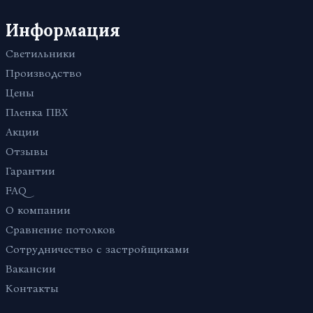
С трековыми светильниками
В прихожую
Со световыми линиями
Для дачи
Информация
Одноуровневые
Светильники
Зеркальные
Производство
Цены
Пленка ПВХ
Акции
Отзывы
Гарантии
FAQ
О компании
Сравнение потолков
Сотрудничество с застройщиками
Вакансии
Контакты