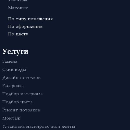
Матовые
По типу помещения
Для офиса
По оформлению
Кривые линии
По цвету
В санузел (туалет)
Красные
С рисунком
Для бассейна
Черные
Услуги
Фактурные с тиснением и узором
В комнату
Белые
Звездное небо
В ванную
Замена
Синие
Многоуровневые
В детскую
Слив воды
Зеленые
Светопрозрачные
В гостиную
Дизайн потолков
Бежевые
С подсветкой
В коридор
Рассрочка
Розовые
3D
В спальню
Подбор материала
Голубые
Двухуровневые
На кухню
Подбор цвета
Бесшовные
Для коттеджа
Ремонт потолков
С фотопечатью
В зал
Монтаж
Парящие
На балкон / на лоджию
Установка маскировочной ленты