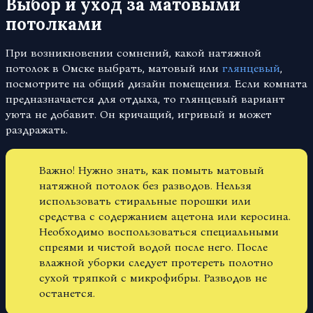
Выбор и уход за матовыми
потолками
При возникновении сомнений, какой натяжной
потолок в Омске выбрать, матовый или
глянцевый
,
посмотрите на общий дизайн помещения. Если комната
предназначается для отдыха, то глянцевый вариант
уюта не добавит. Он кричащий, игривый и может
раздражать.
Важно! Нужно знать, как помыть матовый
натяжной потолок без разводов. Нельзя
использовать стиральные порошки или
средства с содержанием ацетона или керосина.
Необходимо воспользоваться специальными
спреями и чистой водой после него. После
влажной уборки следует протереть полотно
сухой тряпкой с микрофибры. Разводов не
останется.