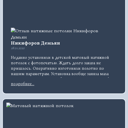
Никифоров Демьян
28.01.2020
Недавно установили в детской матовый натяжной
потолок с фотопечатью. Ждать долго заказа не
пришлось. Оперативно изготовили полотно по
нашим параметрам. Установка вообще заняла мала
времени, видно, что у ребят опыта много. Атмосфера
подробнее...
в комнате стала спокойной, в глаза не отсвечивает.
Цена вполне приемлемая, задумываемся установить и
в прихожей.