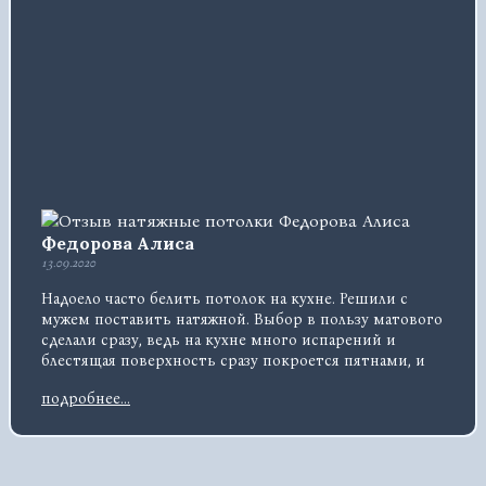
Федорова Алиса
13.09.2020
Надоело часто белить потолок на кухне. Решили с
мужем поставить натяжной. Выбор в пользу матового
сделали сразу, ведь на кухне много испарений и
блестящая поверхность сразу покроется пятнами, и
не прогадали. Мою потолок редко, лишних разводов
подробнее...
на нем не остается. Теперь кухня выглядит солидно,
словно дорогая фактурная штукатурка на потолке.