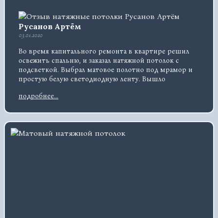
Русанов Артём
03.01.2020
Во время капитального ремонта в квартире решил
освежить спальню, и заказал натяжной потолок с
подсветкой. Выбрал матовое полотно под мрамор и
простую белую светодиодную ленту. Вышло
оригинально, мне понравилось. В спальне стало
подробнее...
гораздо уютнее.