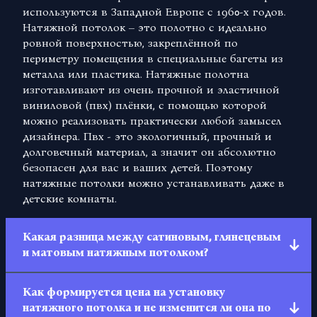
используются в Западной Европе с 1960-х годов.
Натяжной потолок – это полотно с идеально
ровной поверхностью, закреплённой по
периметру помещения в специальные багеты из
металла или пластика. Натяжные полотна
изготавливают из очень прочной и эластичной
виниловой (пвх) плёнки, с помощью которой
можно реализовать практически любой замысел
дизайнера. Пвх - это экологичный, прочный и
долговечный материал, а значит он абсолютно
безопасен для вас и ваших детей. Поэтому
натяжные потолки можно устанавливать даже в
детские комнаты.
Какая разница между сатиновым, глянецевым
и матовым натяжным потолком?
Сатин — поверхность полотна похожа на
Как формируется цена на установку
потолок, покрашенный водоэмульсионной
натяжного потолка и не изменится ли она по
краской. Она гладкая на ощупь и имеет легкий